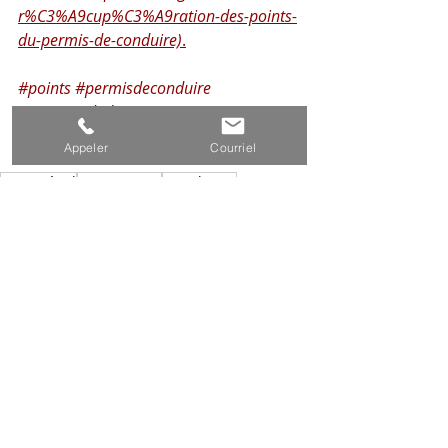
r%C3%A9cup%C3%A9ration-des-points-
du-permis-de-conduire)
.
#points
#permisdeconduire
#pertetotaledespoints
#permisprobatoire
Appeler
Courriel
Droit pénal
Droit routier
Circulation
Permis de conduire
Points permis de conduire
Stage point
Permis probatoire
Droit pénal
Droit routier
Procédure pénale