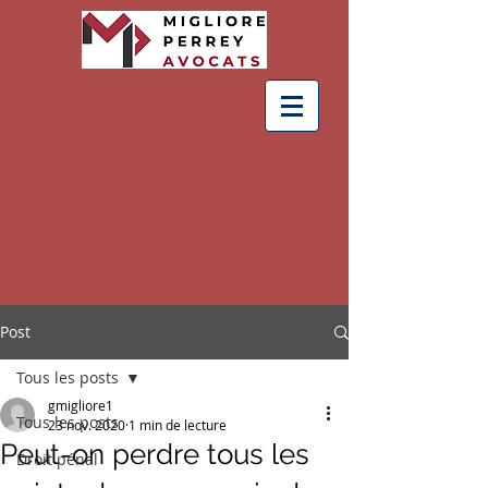
Post
Tous les posts
gmigliore1
Tous les posts
23 nov. 2020
1 min de lecture
Peut-on perdre tous les
Droit pénal