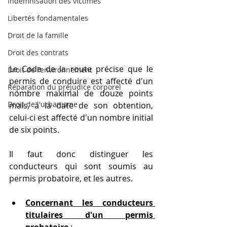
Indemnisation des victimes
Libertés fondamentales
Droit de la famille
Droit des contrats
Le Code de la route précise que le 
Droit de l'environnement
permis de conduire est affecté d'un 
Réparation du préjudice corporel
nombre maximal de douze points 
Droit de l'urbanisme
mais, à la date de son obtention, 
celui-ci est affecté d'un nombre initial 
de six points.
Il faut donc distinguer les 
conducteurs qui sont soumis au 
permis probatoire, et les autres.
Concernant les conducteurs 
titulaires d'un permis 