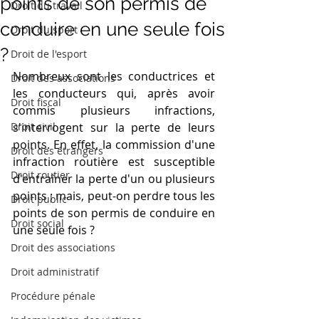
points de son permis de
Droit du travail
conduire en une seule fois
Droit du sport
?
Droit de l'esport
Nombreux sont les conductrices et 
Droit des associations
les conducteurs qui, après avoir 
Droit fiscal
commis plusieurs infractions, 
Droit civil
s'interrogent sur la perte de leurs 
points. En effet, la commission d'une 
Droit des étrangers
infraction routière est susceptible 
Droit routier
d'entraîner la perte d'un ou plusieurs 
points ; mais, peut-on perdre tous les 
Droit public
points de son permis de conduire en 
Droit social
une seule fois ?
Droit des associations
Droit administratif
Procédure pénale