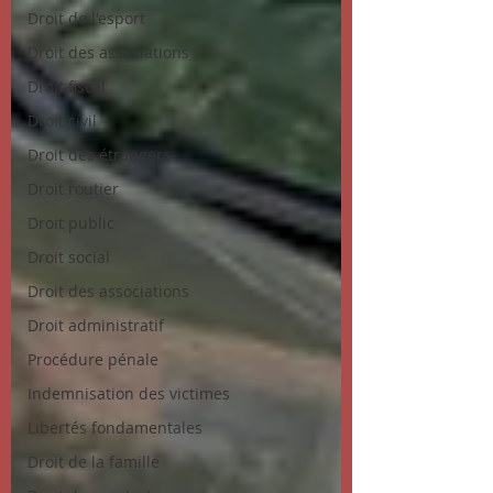
Droit de l'esport
Droit des associations
Droit fiscal
Droit civil
Droit des étrangers
Droit routier
Droit public
Droit social
Droit des associations
Droit administratif
Procédure pénale
Indemnisation des victimes
Libertés fondamentales
Droit de la famille