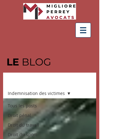
LE
BLOG
BLOG
Indemnisation des victimes
Tous les posts
Droit pénal
Droit du travail
Droit du sport