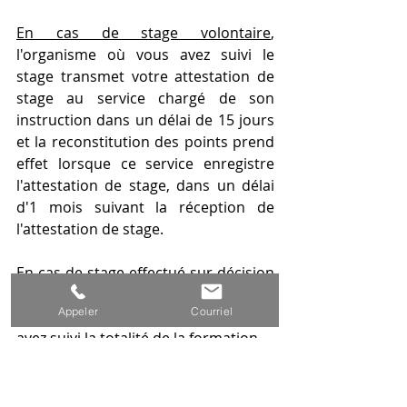
En cas de stage volontaire
, 
l'organisme où vous avez suivi le 
stage transmet votre attestation de 
stage au service chargé de son 
instruction dans un délai de 15 jours 
et la reconstitution des points prend 
effet lorsque ce service enregistre 
l'attestation de stage, dans un délai 
d'1 mois suivant la réception de 
l'attestation de stage.
En cas de stage effectué sur décision 
judiciaire
, une attestation de stage 
Appeler
Courriel
vous est également remise si vous 
avez suivi la totalité de la formation.
Cependant, il vous revient d'adresser 
l'attestation à l'autorité judiciaire 