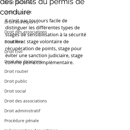
des points du permis de
Droit du travail
conduire
Droit du sport
Il n'est pas toujours facile de 
Droit de l'esport
distinguer les différentes types de 
Droit des associations
stages de sensibilisation à la sécurité 
routière : stage volontaire de 
Droit fiscal
récupération de points, stage pour 
Droit civil
éviter une sanction judiciaire, stage 
Droit des étrangers
comme peine complémentaire. 
Droit routier
Droit public
Droit social
Droit des associations
Droit administratif
Procédure pénale