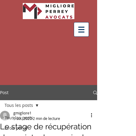
Post
Tous les posts
gmigliore1
Tous les posts
5 oct. 2020
2 min de lecture
Le stage de récupération
Droit pénal