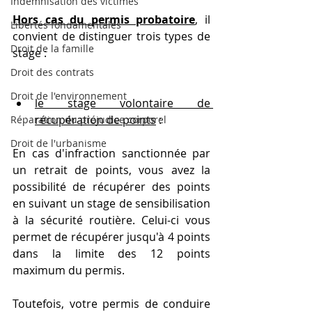
Indemnisation des victimes
Hors cas du permis probatoire
, il 
Libertés fondamentales
convient de distinguer trois types de 
Droit de la famille
stage :
Droit des contrats
Droit de l'environnement
le stage volontaire de 
récupération de points
 : 
Réparation du préjudice corporel
Droit de l'urbanisme
En cas d'infraction sanctionnée par 
un retrait de points, vous avez la 
possibilité de récupérer des points 
en suivant un stage de sensibilisation 
à la sécurité routière. Celui-ci vous 
permet de récupérer jusqu'à 4 points 
dans la limite des 12 points 
maximum du permis.
Toutefois, votre permis de conduire 