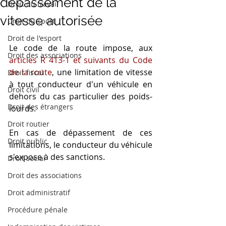
dépassement de la
Droit du travail
vitesse autorisée
Droit du sport
Droit de l'esport
Le code de la route impose, aux 
Droit des associations
articles R 413-1 et suivants du Code 
de la route
, une limitation de vitesse 
Droit fiscal
à tout conducteur d'un véhicule en 
Droit civil
dehors du cas particulier des poids-
Droit des étrangers
lourds.
Droit routier
En cas de dépassement de ces 
Droit public
limitations, le conducteur du véhicule 
s'expose à des sanctions.
Droit social
Droit des associations
Droit administratif
Procédure pénale