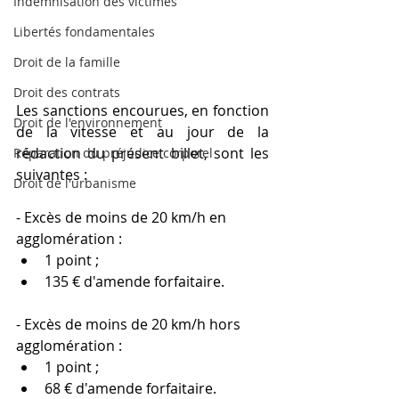
Indemnisation des victimes
Libertés fondamentales
Droit de la famille
Droit des contrats
Les sanctions encourues, en fonction 
Droit de l'environnement
de la vitesse et au jour de la 
rédaction du présent billet, sont les 
Réparation du préjudice corporel
suivantes :
Droit de l'urbanisme
- Excès de moins de 20 km/h en 
agglomération :
1 point ;
135 € d'amende forfaitaire.
- Excès de moins de 20 km/h hors 
agglomération : 
1 point ; 
68 € d'amende forfaitaire.