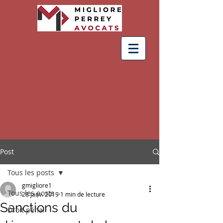
Post
Tous les posts
gmigliore1
Tous les posts
28 janv. 2019
1 min de lecture
Sanctions du
Droit pénal