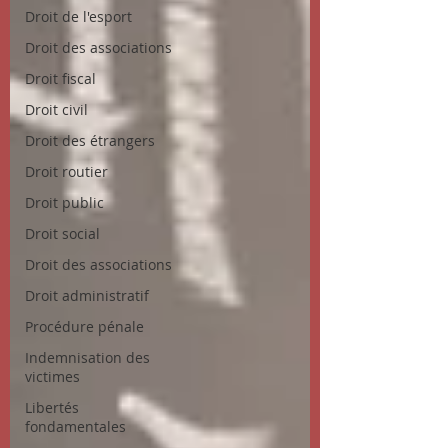
Droit de l'esport
Droit des associations
Droit fiscal
Droit civil
Droit des étrangers
Droit routier
Droit public
Droit social
Droit des associations
Droit administratif
Procédure pénale
Indemnisation des
victimes
Libertés
fondamentales