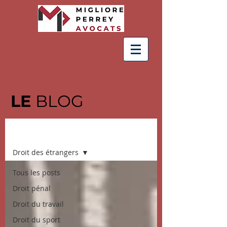
LE
BLOG
BLOG
Droit des étrangers
Tous les posts
Droit pénal
Droit du travail
Droit du sport