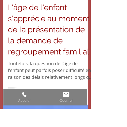
gmigliore1
14 sept. 2020
1 min de lecture
L'âge de l'enfant
s'apprécie au moment
de la présentation de
la demande de
regroupement familial
Toutefois, la question de l'âge de
Appeler
Courriel
l'enfant peut parfois poser difficulté en
raison des délais relativement longs qui
peuvent s'écouler...