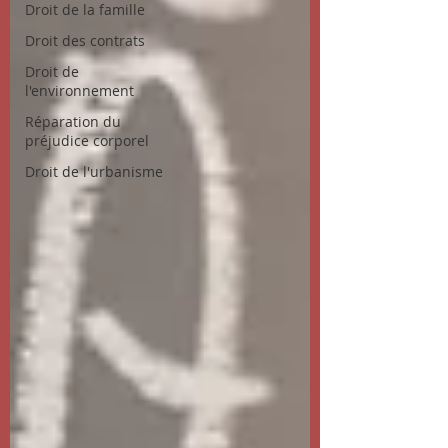
Droit de la famille
Droit des contrats
Droit de
l'environnement
Réparation du
préjudice corporel
Droit de l'urbanisme