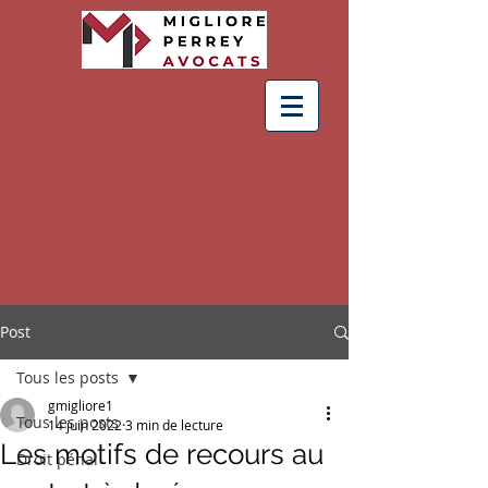
Post
Tous les posts
gmigliore1
Tous les posts
14 juin 2022
3 min de lecture
Les motifs de recours au
Droit pénal