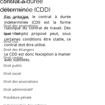
contrat à durée
Droit du travail
déterminée (CDD)
Droit du sport
Par principe, le contrat à durée 
Droit de l'esport
indéterminée (CDI) est la forme 
Droit des associations
classique du contrat de travail. Dès 
que l’emploi proposé peut, sous 
Droit fiscal
certaines conditions être stable, ce 
Droit civil
contrat doit être utilisé.
Droit des étrangers
Le CDD est donc l’exception à manier 
Droit routier
avec subtilités.
Droit public
Droit social
Droit des associations
Droit administratif
Procédure pénale