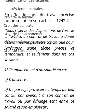
Indemnisation des victimes
Libertés fondamentales
En effet, le code du travail précise 
Droit de la famille
notamment en son article L 1242-2 :
Droit des contrats
“Sous réserve des dispositions de l’article 
Droit de l'environnement
L. 1242-3, un contrat de travail à durée 
déterminée ne peut être conclu que pour 
Réparation du préjudice corporel
l’exécution d’une tâche précise et 
Droit de l'urbanisme
temporaire, et seulement dans les cas 
suivants :
1° Remplacement d’un salarié en cas :
a) D’absence ;
b) De passage provisoire à temps partiel, 
conclu par avenant à son contrat de 
travail ou par échange écrit entre ce 
salarié et son employeur ;