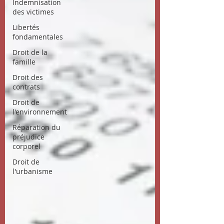
Indemnisation
des victimes
Libertés
fondamentales
Droit de la
famille
Droit des
contrats
Droit de
l'environnement
Réparation du
préjudice
corporel
Droit de
l'urbanisme