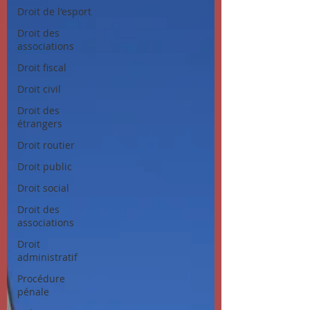
Droit de l'esport
Droit des
associations
Droit fiscal
Droit civil
Droit des
étrangers
Droit routier
Droit public
Droit social
Droit des
associations
Droit
administratif
Procédure
pénale