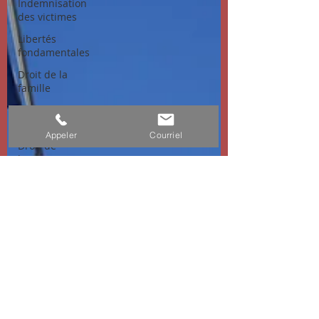
Indemnisation
des victimes
Libertés
fondamentales
Droit de la
famille
Droit des
contrats
Appeler
Courriel
Droit de
l'environnement
Réparation du
préjudice
corporel
Droit de
l'urbanisme