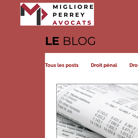
LE
BLOG
Tous les posts
Droit pénal
Dro
Droit fiscal
Droit civil
Dro
Droit des associations
Droit a