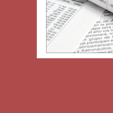
Libertés fondamentales
Droit
Réparation du préjudice corporel