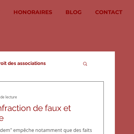
HONORAIRES
BLOG
CONTACT
roit des associations
it social
 de lecture
fraction de faux et
 victimes
e
in idem" empêche notamment que des faits