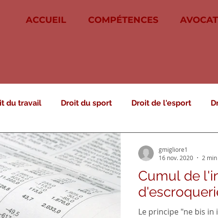
ACCUEIL
COMPÉTENCES
AVOCAT
it du travail
Droit du sport
Droit de l'esport
D
it des étrangers
Droit routier
Droit public
Dro
gmigliore1
16 nov. 2020
2 min
Cumul de l'in
dministratif
Procédure pénale
Indemnisation des
d'escroqueri
Le principe "ne bis 