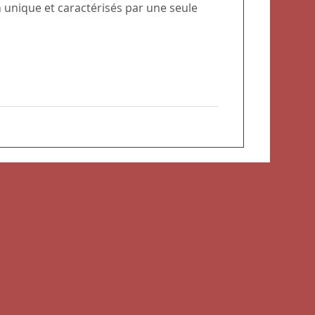
onnement
n unique et caractérisés par une seule