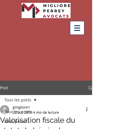
Post
Tous les posts
gmigliore1
Tous les posts
22 oct. 2018
4 min de lecture
Valorisation fiscale du
Droit pénal