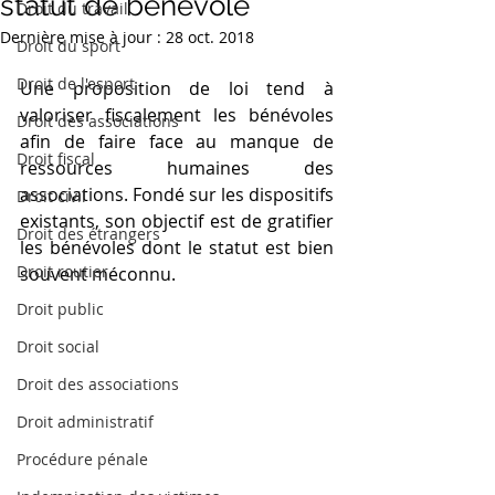
statut de bénévole
Droit du travail
Dernière mise à jour :
28 oct. 2018
Droit du sport
Droit de l'esport
Une proposition de loi tend à 
valoriser fiscalement les bénévoles 
Droit des associations
afin de faire face au manque de 
Droit fiscal
ressources humaines des 
associations. Fondé sur les dispositifs 
Droit civil
existants, son objectif est de gratifier 
Droit des étrangers
les bénévoles dont le statut est bien 
Droit routier
souvent méconnu.
Droit public
Droit social
Droit des associations
Droit administratif
Procédure pénale