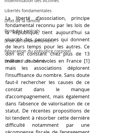
Indemnisation des victimes
Libertés fondamentales
La liberté d’association, principe 
Droit de la famille
fondamental reconnu par les lois de 
Droit des contrats
la République, tient aujourd’hui sa 
vivacité des personnes qui donnent 
Droit de l'environnement
de leurs temps pour les autres. Ce 
Réparation du préjudice corporel
don est constant chez plus de 13 
millions de bénévoles en France [1] 
Droit de l'urbanisme
mais les associations déplorent 
l’insuffisance du nombre. Sans doute 
faut-il rechercher les causes de ce 
constat dans le manque 
d’accompagnement, mais également 
dans l’absence de valorisation de ce 
statut. De récentes propositions de 
loi tendent à résorber cette dernière 
difficulté notamment par une 
récompense fiscale de l’engagement 