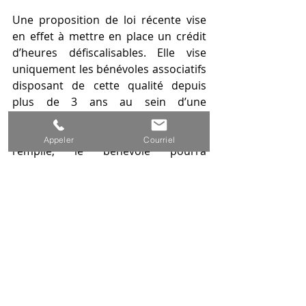
Une proposition de loi récente vise 
en effet à mettre en place un crédit 
d’heures défiscalisables. Elle vise 
uniquement les bénévoles associatifs 
disposant de cette qualité depuis 
plus de 3 ans au sein d’une 
association ayant plus de 5 ans 
d’existence. Si cette conditions est 
Appeler
Courriel
remplie, le bénévole pourra 
prétendre au dispositif s’il effectue 
au moins 150 heures par an avec un 
plafond de 300 heures. Ce nombre 
d’heures sera alors transformé 
monétairement, avec la prise en 
compte de 50 % des heures, à un 
taux horaire égal au salaire minimum 
interprofessionnel de croissance 
(SMIC) [8]. La concrétisation d’un tel 