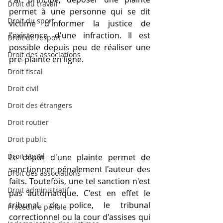
Droit du travail
permet à une personne qui se dit 
Droit du sport
victime d'informer la justice de 
l'existence d'une infraction. Il est 
Droit de l'esport
possible depuis peu de réaliser une 
Droit des associations
pré-plainte en ligne.
Droit fiscal
Droit civil
Droit des étrangers
Droit routier
Droit public
Droit social
Le dépôt d'une plainte permet de 
sanctionner pénalement l'auteur des 
Droit des associations
faits. Toutefois, une tel sanction n'est 
Droit administratif
pas automatique. C'est en effet le 
tribunal de police, le tribunal 
Procédure pénale
correctionnel ou la cour d'assises qui 