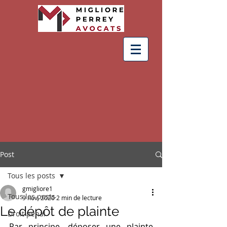
Post
Tous les posts
gmigliore1
Tous les posts
9 nov. 2020
2 min de lecture
Le dépôt de plainte
Droit pénal
Par principe, déposer une plainte 