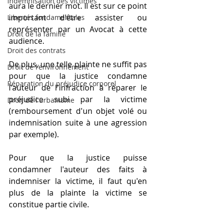
Indemnisation des victimes
aura le dernier mot. Il est sur ce point 
important d'être assister ou 
Libertés fondamentales
représenter par un Avocat à cette 
Droit de la famille
audience.
Droit des contrats
De plus, une telle plainte ne suffit pas 
Droit de l'environnement
pour que la justice condamne 
Réparation du préjudice corporel
l'auteur de l'infraction à réparer le 
préjudice subi par la victime 
Droit de l'urbanisme
(remboursement d'un objet volé ou 
indemnisation suite à une agression 
par exemple).
Pour que la justice puisse 
condamner l'auteur des faits à 
indemniser la victime, il faut qu'en 
plus de la plainte la victime se 
constitue partie civile. 