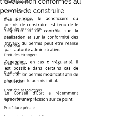
travaux non conformes au
Droit du travail
permis de construire
Droit du sport
Par principe, le bénéficiaire du 
Droit de l'esport
permis de construire est tenu de le 
Droit des associations
respecter et un contrôle sur la 
réalisation et sur la conformité des 
Droit fiscal
travaux du permis peut être réalisé 
Droit civil
par l'autorité administrative.
Droit des étrangers
Cependant, en cas d'irrégularité, il 
Droit routier
est possible dans certains cas de 
Droit public
solliciter un permis modificatif afin de 
régulariser le permis initial. 
Droit social
Droit des associations
Le Conseil d'État a récemment 
Droit administratif
apporté une précision sur ce point.
Procédure pénale