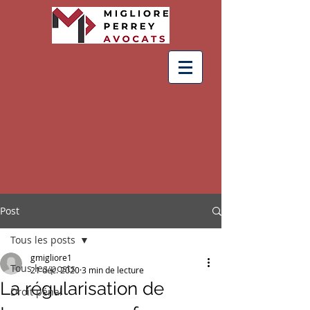
Post
Tous les posts
gmigliore1
Tous les posts
21 déc. 2020
3 min de lecture
La régularisation de
Droit pénal