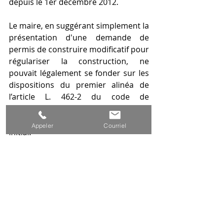
depuis le 1er décembre 2012. 
Le maire, en suggérant simplement la 
présentation d'une demande de 
permis de construire modificatif pour 
régulariser la construction, ne 
pouvait légalement se fonder sur les 
dispositions du premier alinéa de 
l’article L. 462-2 du code de 
l’urbanisme pour délivrer un permis 
de construire modificatif du permis 
Appeler
Courriel
initial. 
En considérant que les modifications 
demandées visaient à régulariser la 
construction réalisée sur la base du 
permis de construire initial et à 
remédier aux non-conformités 
révélées notamment par la 