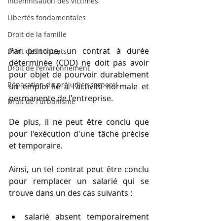
Indemnisation des victimes
Libertés fondamentales
Droit de la famille
Par principe, un contrat à durée 
Droit des contrats
déterminée (CDD) ne doit pas avoir 
Droit de l'environnement
pour objet de pourvoir durablement 
Réparation du préjudice corporel
un emploi lié à l'activité normale et 
permanente de l'entreprise. 
Droit de l'urbanisme
De plus, il ne peut être conclu que 
pour l'exécution d'une tâche précise 
et temporaire.
Ainsi, un tel contrat peut être conclu 
pour remplacer un salarié qui se 
trouve dans un des cas suivants :
salarié absent temporairement 