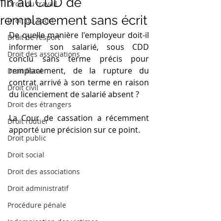
fin au CDD de
Droit du travail
remplacement sans écrit
Droit du sport
De quelle manière l'employeur doit-il 
Droit de l'esport
informer son salarié, sous CDD 
Droit des associations
conclu sans terme précis pour 
remplacement, de la rupture du 
Droit fiscal
contrat arrivé à son terme en raison 
Droit civil
du licenciement de salarié absent ? 
Droit des étrangers
La Cour de cassation a récemment 
Droit routier
apporté une précision sur ce point.
Droit public
Droit social
Droit des associations
Droit administratif
Procédure pénale