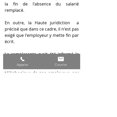
la fin de l'absence du salarié 
remplacé.
En outre, la Haute juridiction  a 
précisé que dans ce cadre, il n'est pas 
exigé que l'employeur y mette fin par 
écrit.
La remplaçante avait été informé le 
jour-même de la fin de l'absence du 
Appeler
Courriel
salarié remplacé suite à l'appel 
téléphonique de son employeur, par 
conséquent, le CDD ne pouvait pas 
valablement se poursuivre du fait de 
la présence du salarié de son propre 
chef sur son lieu de travail le 
lendemain du terme du contrat.
Si la requalification était délicate 