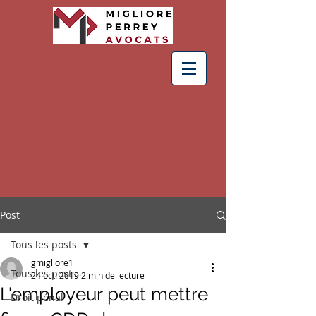
Post
Tous les posts
gmigliore1
Tous les posts
24 oct. 2019
2 min de lecture
L'employeur peut mettre
Droit pénal