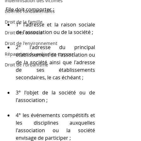
Indemnisation des victimes
Elle doit comporter :
Libertés fondamentales
Droit de la famille
1° l'adresse et la raison sociale 
de l'association ou de la société ;
Droit des contrats
Droit de l'environnement
2° l'adresse du principal 
Réparation du préjudice corporel
établissement de l'association ou 
de la société ainsi que l'adresse 
Droit de l'urbanisme
de ses établissements 
secondaires, le cas échéant ;
3° l'objet de la société ou de 
l'association ;
4° les événements compétitifs et 
les disciplines auxquelles 
l'association ou la société 
envisage de participer ;