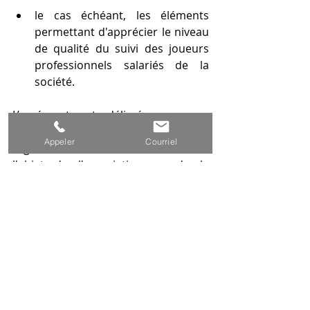
le cas échéant, les éléments 
permettant d'apprécier le niveau 
de qualité du suivi des joueurs 
professionnels salariés de la 
société.
L’agrément est délivré pour une 
durée de 3 ans renouvelables, au 
Appeler
Courriel
regard de divers éléments dont 
l'objet de l'association ou de la 
société, de l’absence de 
condamnation pénale des dirigeants 
et du suivi physique, psychologique 
et professionnel de ses e-joueurs.
Il peut être retiré, notamment si un 
joueur est employé en tant que 
joueur professionnel alors que les 