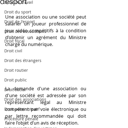
d’esport
Droit du travail
Droit du sport
Une association ou une société peut 
Droit de l'esport
salarier un joueur professionnel de 
jeux vidéo compétitifs à la condition 
Droit des associations
d’obtenir un agrément du Ministre 
Droit fiscal
chargé du numérique.
Droit civil
Droit des étrangers
Droit routier
Droit public
La demande d'une association ou 
Droit social
d'une société est adressée par son 
Droit des associations
représentant légal au Ministre 
compétent par voie électronique ou 
Droit administratif
par lettre recommandée qui doit 
Procédure pénale
faire l’objet d’un avis de réception.