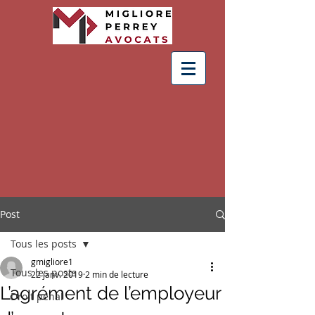
Post
Tous les posts
gmigliore1
Tous les posts
22 janv. 2019
2 min de lecture
L’agrément de l’employeur
Droit pénal