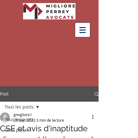
Post
Tous les posts
gmigliore1
Tous les posts
26 déc. 2022
3 min de lecture
CSE et avis d'inaptitude
Droit pénal