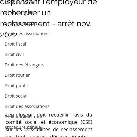
dispensant l'employeur de
Droit du travail
rechercher un
Droit du sport
reclassement - arrêt nov.
Droit de l'esport
2022
Droit des associations
Droit fiscal
Droit civil
Droit des étrangers
Droit routier
Droit public
Droit social
Droit des associations
L’employeur doit recueillir l’avis du 
Droit administratif
comité social et économique (CSE) 
Procédure pénale
sur les possibilités de reclassement 
de tout salarié déclaré inapte . 