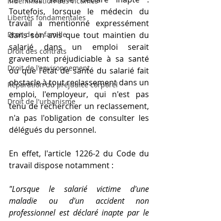
Indemnisation des victimes
Toutefois, lorsque le médecin du 
Libertés fondamentales
travail a mentionné expressément 
Droit de la famille
dans son avis que tout maintien du 
salarié dans un emploi serait 
Droit des contrats
gravement préjudiciable à sa santé 
Droit de l'environnement
ou que l'état de santé du salarié fait 
obstacle à tout reclassement dans un 
Réparation du préjudice corporel
emploi, l'employeur, qui n'est pas 
Droit de l'urbanisme
tenu de rechercher un reclassement, 
n'a pas l'obligation de consulter les 
délégués du personnel.
En effet, l'article 1226-2 du Code du 
travail dispose notamment : 
"Lorsque le salarié victime d'une 
maladie ou d'un accident non 
professionnel est déclaré inapte par le 