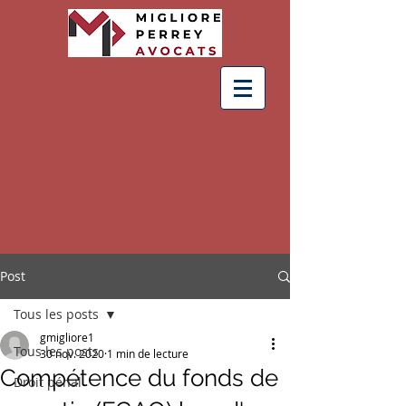
Post
Tous les posts
gmigliore1
Tous les posts
30 nov. 2020
1 min de lecture
Compétence du fonds de
Droit pénal