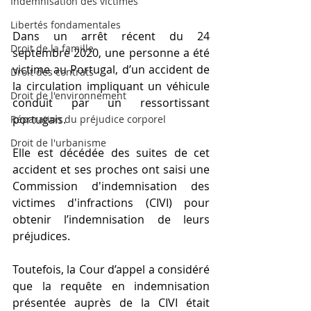
Indemnisation des victimes
Libertés fondamentales
Dans un arrêt récent du 24 
Droit de la famille
septembre 2020, une personne a été 
victime au Portugal, d’un accident de 
Droit des contrats
la circulation impliquant un véhicule 
Droit de l'environnement
conduit par un ressortissant 
portugais.
Réparation du préjudice corporel
Droit de l'urbanisme
Elle est décédée des suites de cet 
accident et ses proches ont saisi une 
Commission d'indemnisation des 
victimes d'infractions (CIVI) pour 
obtenir l’indemnisation de leurs 
préjudices.
Toutefois, la Cour d’appel a considéré 
que la requête en indemnisation 
présentée auprès de la CIVI était 