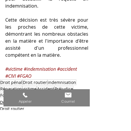
indemnisation.
Cette décision est très sévère pour 
les proches de cette victime, 
démontrant les nombreux obstacles 
en la matière et l'importance d'être 
assisté d'un professionnel 
compétent en la matière. 
#victime
#indemnisation
#accident
#CIVI
#FGAO
Droit pénal
Droit routier
indemnisation
Réparation
victime
Accident
Préjudice
Fonds de garantie
Accident de la route
Appeler
Courriel
Droit pénal
Droit routier
Droit civil