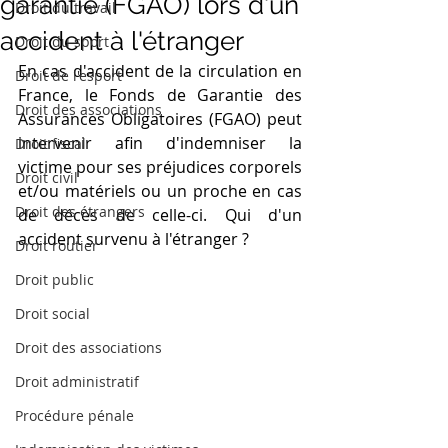
garantie (FGAO) lors d'un
Droit du travail
accident à l'étranger
Droit du sport
En cas d'accident de la circulation en 
Droit de l'esport
France, le Fonds de Garantie des 
Droit des associations
Assurances Obligatoires (FGAO) peut 
intervenir afin d'indemniser la 
Droit fiscal
victime pour ses préjudices corporels 
Droit civil
et/ou matériels ou un proche en cas 
Droit des étrangers
de décès de celle-ci. Qui d'un 
accident survenu à l'étranger ? 
Droit routier
Droit public
Droit social
Droit des associations
Droit administratif
Procédure pénale