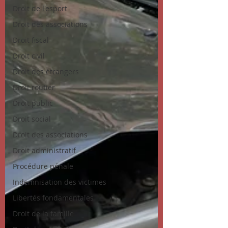
Droit de l'esport
Droit des associations
Droit fiscal
Droit civil
Droit des étrangers
Droit routier
Droit public
Droit social
Droit des associations
Droit administratif
Procédure pénale
Indemnisation des victimes
Libertés fondamentales
Droit de la famille