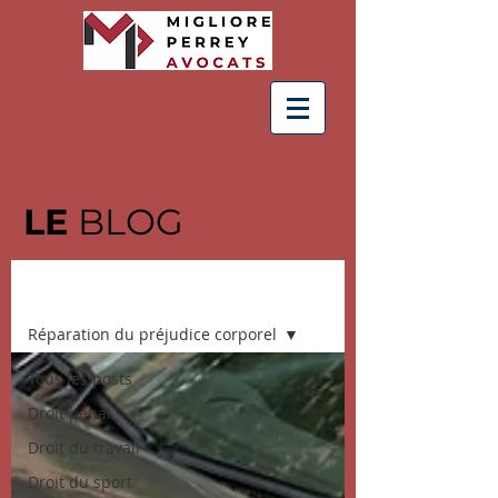
LE
BLOG
BLOG
Réparation du préjudice corporel
Tous les posts
Droit pénal
Droit du travail
Droit du sport